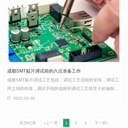
成都SMT贴片调试前的六点准备工作
成都SMT贴片调试工艺包括：调试工艺流程的安排，调试工
序之间的衔接，调试手段的选择和调试工艺指导卡的编制
等。调试工作遵循的一般规律有以下几点：先调部件，后…
2022-03-15
共29记录
«上一页
1
2
3
下一页»