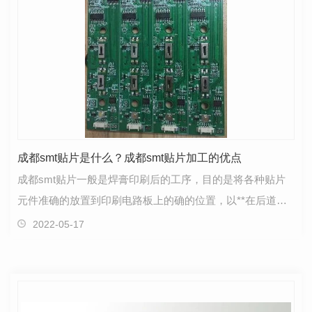
成都smt贴片是什么？成都smt贴片加工的优点
成都smt贴片一般是焊膏印刷后的工序，目的是将各种贴片
元件准确的放置到印刷电路板上的确的位置，以**在后道过
完炉后不会出现错料，缺件，位置偏移，元件损坏等一…
2022-05-17