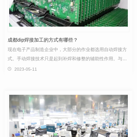
成都dip焊接加工的方式有哪些？
现在电子产品制造企业中，大部分的作业都选用自动焊接方
式。手动焊接技术只是起到补焊和修整的辅助性作用。与手
动焊接技术相比，自动焊接技术具有减少人为因素的影…
2023-05-11